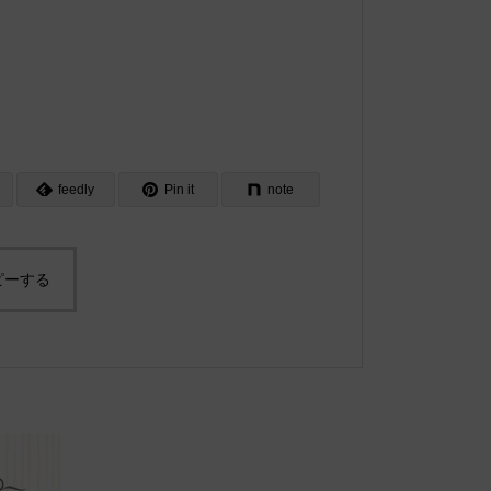
feedly
Pin it
note
ピーする